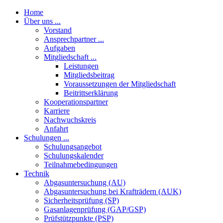
Home
Über uns ...
Vorstand
Ansprechpartner ...
Aufgaben
Mitgliedschaft ...
Leistungen
Mitgliedsbeitrag
Voraussetzungen der Mitgliedschaft
Beitrittserklärung
Kooperationspartner
Karriere
Nachwuchskreis
Anfahrt
Schulungen ...
Schulungsangebot
Schulungskalender
Teilnahmebedingungen
Technik
Abgasuntersuchung (AU)
Abgasuntersuchung bei Krafträdern (AUK)
Sicherheitsprüfung (SP)
Gasanlagenprüfung (GAP/GSP)
Prüfstützpunkte (PSP)