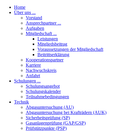
Home
Über uns ...
Vorstand
Ansprechpartner ...
Aufgaben
Mitgliedschaft ...
Leistungen
Mitgliedsbeitrag
Voraussetzungen der Mitgliedschaft
Beitrittserklärung
Kooperationspartner
Karriere
Nachwuchskreis
Anfahrt
Schulungen ...
Schulungsangebot
Schulungskalender
Teilnahmebedingungen
Technik
Abgasuntersuchung (AU)
Abgasuntersuchung bei Krafträdern (AUK)
Sicherheitsprüfung (SP)
Gasanlagenprüfung (GAP/GSP)
Prüfstützpunkte (PSP)