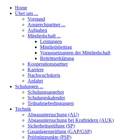
Home
Über uns ...
Vorstand
Ansprechpartner ...
Aufgaben
Mitgliedschaft ...
Leistungen
Mitgliedsbeitrag
Voraussetzungen der Mitgliedschaft
Beitrittserklärung
Kooperationspartner
Karriere
Nachwuchskreis
Anfahrt
Schulungen ...
Schulungsangebot
Schulungskalender
Teilnahmebedingungen
Technik
Abgasuntersuchung (AU)
Abgasuntersuchung bei Krafträdern (AUK)
Sicherheitsprüfung (SP)
Gasanlagenprüfung (GAP/GSP)
Prüfstützpunkte (PSP)