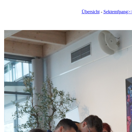
Übersicht
-
Sektemfpang>