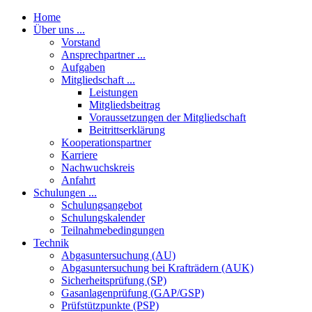
Home
Über uns ...
Vorstand
Ansprechpartner ...
Aufgaben
Mitgliedschaft ...
Leistungen
Mitgliedsbeitrag
Voraussetzungen der Mitgliedschaft
Beitrittserklärung
Kooperationspartner
Karriere
Nachwuchskreis
Anfahrt
Schulungen ...
Schulungsangebot
Schulungskalender
Teilnahmebedingungen
Technik
Abgasuntersuchung (AU)
Abgasuntersuchung bei Krafträdern (AUK)
Sicherheitsprüfung (SP)
Gasanlagenprüfung (GAP/GSP)
Prüfstützpunkte (PSP)