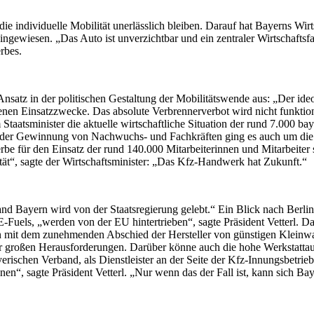
die individuelle Mobilität unerlässlich bleiben. Darauf hat Bayerns Wi
ewiesen. „Das Auto ist unverzichtbar und ein zentraler Wirtschaftsfak
rbes.
 Ansatz in der politischen Gestaltung der Mobilitätswende aus: „Der 
denen Einsatzzwecke. Das absolute Verbrennerverbot wird nicht funkti
 Staatsminister die aktuelle wirtschaftliche Situation der rund 7.000 b
en der Gewinnung von Nachwuchs- und Fachkräften ging es auch um die
e für den Einsatz der rund 140.000 Mitarbeiterinnen und Mitarbeiter
lität“, sagte der Wirtschaftsminister: „Das Kfz-Handwerk hat Zukunft.“
d Bayern wird von der Staatsregierung gelebt.“ Ein Blick nach Berlin o
 E-Fuels, „werden von der EU hintertrieben“, sagte Präsident Vetterl.
it dem zunehmenden Abschied der Hersteller von günstigen Kleinwage
großen Herausforderungen. Darüber könne auch die hohe Werkstattau
erischen Verband, als Dienstleister an der Seite der Kfz-Innungsbetrie
en“, sagte Präsident Vetterl. „Nur wenn das der Fall ist, kann sich Ba