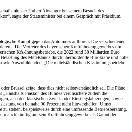
rtschaftsminister Hubert Aiwanger bei seinem Besuch des
tor“, sagte der Staatsminister bei einem Gespräch mit Präsidium,
ideologische Kampf gegen das Auto muss aufhören. Die verschiedenen
onieren.“ Die Vertreter des bayerischen Kraftfahrzeuggewerbes um
ayerischen Kfz-Innungsbetriebe, die 2022 rund 38 Milliarden Euro
 Belastung des Mittelstands durch überbordende Bürokratie und hohe
 sowie Auszubildenden. „Die mittelständischen Kfz-Innungsbetriebe
der Brüssel zeige, dass dies nicht selbstverständlich sei. Die Pläne
 Das „Haushalts-Fiasko“ des Bundes verunsichere zudem die
n, also den klassischen Zweit- oder Einstiegsfahrzeugen, sowie
slastung von beinahe 90 Prozent nicht hinweghelfen. Umso
be zu stehen, beispielsweise durch eine umfassende Betriebsberatung.
yern auch künftig auf sein Kraftfahrzeuggewerbe als Garant der