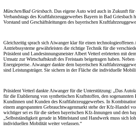
München/Bad Griesbach
. Das eigene Auto wird auch in Zukunft für 
Verbandstags des Kraftfahrzeuggewerbes Bayern in Bad Griesbach hing
Vorstand und Geschäftsleitungen des bayerischen Kraftfahrzeuggewe
Gleichzeitig sprach sich Aiwanger klar für einen technologieoffenen
Antriebssysteme gewährleisten die richtige Technik für die verschie
Präsident und Landesinnungsmeister Albert Vetterl erörterten mit dem
Umsatz zur Wirtschaftskraft des Freistaats beigetragen haben. Neb
Energiepreise. Aiwanger dankte dem bayerischen Kraftfahrzeuggewerb
sind Leistungsträger. Sie sichern in der Fläche die individuelle Mobi
Präsident Vetterl dankte Aiwanger für die Unterstützung: „Das Autolan
für die Etablierung von synthetischen Kraftstoffen, den sogenannten
Kundinnen und Kunden des Kraftfahrzeuggewerbes. In Kombination m
einem angespannten Gebrauchtwagenmarkt stehe der Kfz-Handel vor 
wichtiger sei es für die sieben bayerischen Kfz-Innungen und den bay
„Selbstständigkeit gerade in Mittelstand und Handwerk muss sich lohn
individuellen Mobilität weiter verlassen.“