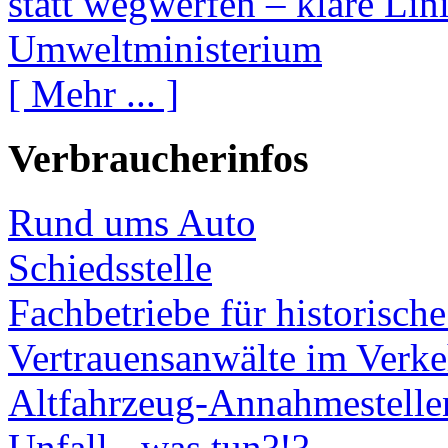
statt wegwerfen – klare Li
Umweltministerium
[ Mehr ... ]
Verbraucherinfos
Rund ums Auto
Schiedsstelle
Fachbetriebe für historisch
Vertrauensanwälte im Verke
Altfahrzeug-Annahmestelle
Unfall - was tun?!?